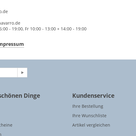
o.de
navarro.de
:00 - 19:00, Fr 10:00 - 13:00 + 14:00 - 19:00​
 Impressum
 schönen Dinge
Kundenservice
Ihre Bestellung
Ihre Wunschliste
cheine
Artikel vergleichen
n