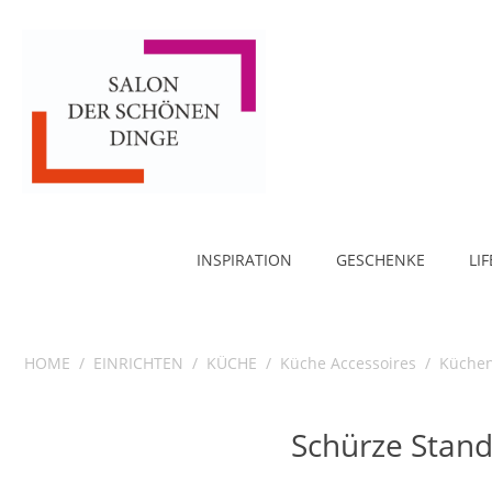
INSPIRATION
GESCHENKE
LI
HOME
/
EINRICHTEN
/
KÜCHE
/
Küche Accessoires
/
Küchen
Schürze Stand