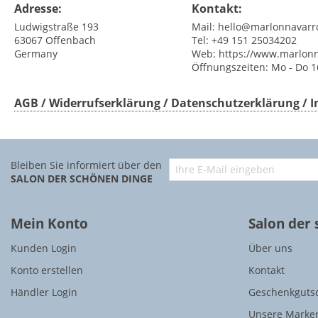
Adresse:
Kontakt:
Ludwigstraße 193
Mail:
hello@marlonnavarr
63067
Offenbach
Tel:
+49 151 25034202
Germany
Web:
https://www.marlon
Öffnungszeiten:
Mo - Do 16
AGB / Widerrufserklärung / Datenschutzerklärung /
Bleiben Sie informiert über den
SALON DER SCHÖNEN DINGE
Mein Konto
Salon der
Kunden Login
Über uns
Konto erstellen
Kontakt
Händler Login
Geschenkguts
Unsere Marke