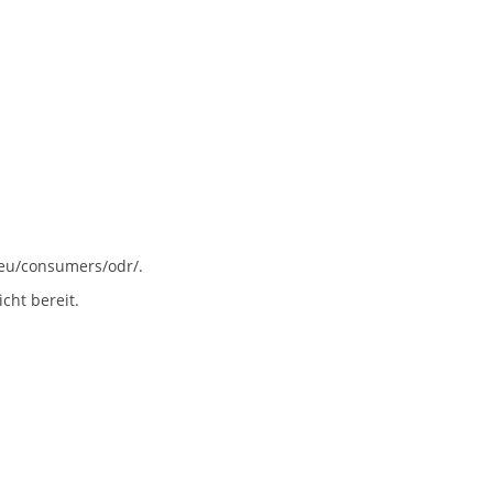
.eu/consumers/odr/
.
cht bereit.