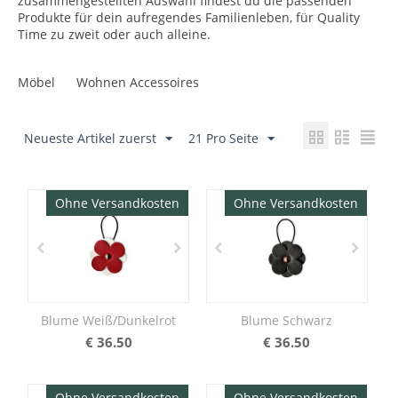
zusammengestellten Auswahl findest du die passenden
Produkte für dein aufregendes Familienleben, für Quality
Time zu zweit oder auch alleine.
Möbel
Wohnen Accessoires
Neueste Artikel zuerst
21 Pro Seite
Ohne Versandkosten
Ohne Versandkosten
Blume Weiß/Dunkelrot
Blume Schwarz
€
36.50
€
36.50
Ohne Versandkosten
Ohne Versandkosten