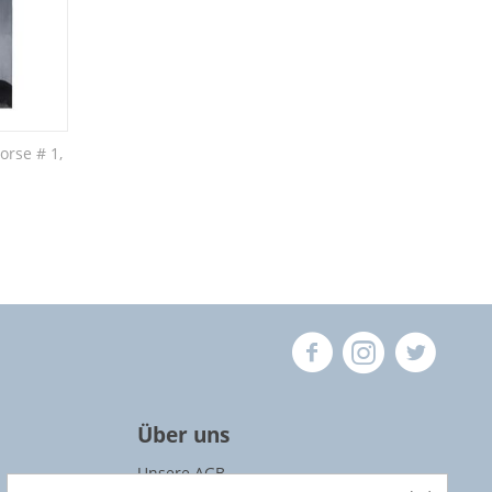
orse # 1,
Über uns
Unsere AGB