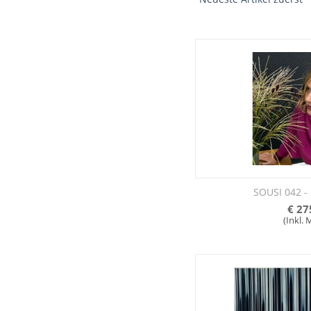
SOUSI 042 -
€
27
(Inkl.