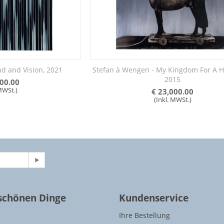
nd and Vision, 2021
Stefan à Wengen - My Kingdom For A H
2015
00.00
 MWSt.)
€
23,000.00
(Inkl. MWSt.)
 schönen Dinge
Kundenservice
Ihre Bestellung