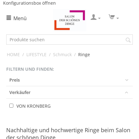
Konfigurationsbox öffnen
Menü
HOME
/
LIFESTYLE
/
Schmuck
/
Ringe
FILTERN UND FINDEN:
Preis
Verkäufer
VON KRONBERG
Nachhaltige und hochwertige Ringe beim Salon
der schönen Dinge