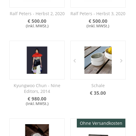
Ralf Peters - Herbst 2, 2020
Ralf Peters - Herbst 3, 2020
€
500.00
€
500.00
(Inkl. MWSt.)
(Inkl. MWSt.)
Kyungwoo Chun - Nine
Schale
Editors, 2014
€
35.00
€
980.00
(Inkl. MWSt.)
Ohne Versandkosten