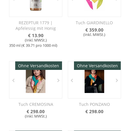
REZEPTUR 1779 |
Tuch GIARDINELLO
Apfelessig mit Honig
€
359.00
(Inkl. MWSt.)
€
13.90
(Inkl. MWSt.)
350 ml (€
39.71
pro 1000 ml)
Ohne Versandkosten
Ohne Versandkosten
Tuch CREMOSINA
Tuch PONZANO
€
298.00
€
298.00
(Inkl. MWSt.)