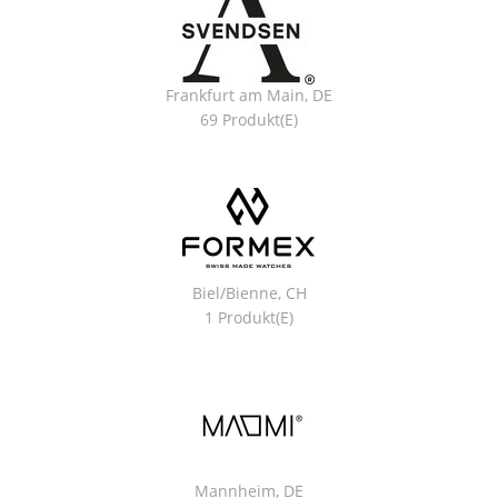
Frankfurt am Main, DE
69 Produkt(e)
Biel/Bienne, CH
1 Produkt(e)
Mannheim, DE