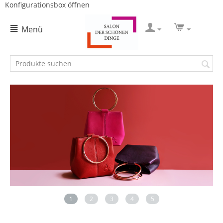
Konfigurationsbox öffnen
Menü
1
2
3
4
5