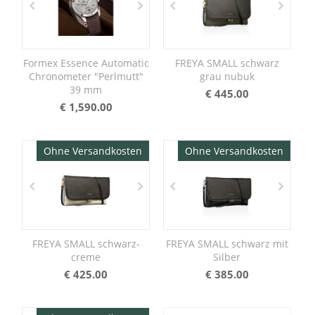
Formex Essence Automatic
FREYA SMALL schwarz
Chronometer "Perlmutt"
grau nubuk
39 mm
€
445.00
€
1,590.00
Ohne Versandkosten
Ohne Versandkosten
FREYA SMALL schwarz-
FREYA SMALL schwarz mit
creme
Silber
€
425.00
€
385.00