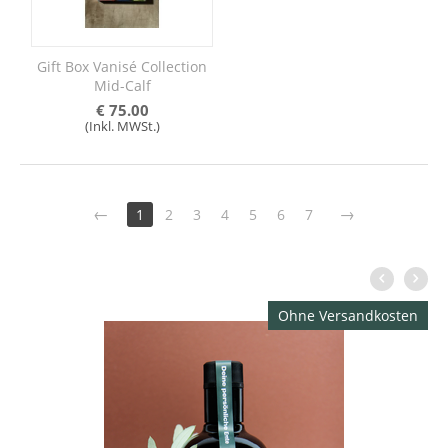
Gift Box Vanisé Collection
Mid-Calf
€
75.00
(Inkl. MWSt.)
1
2
3
4
5
6
7
Ohne Versandkosten