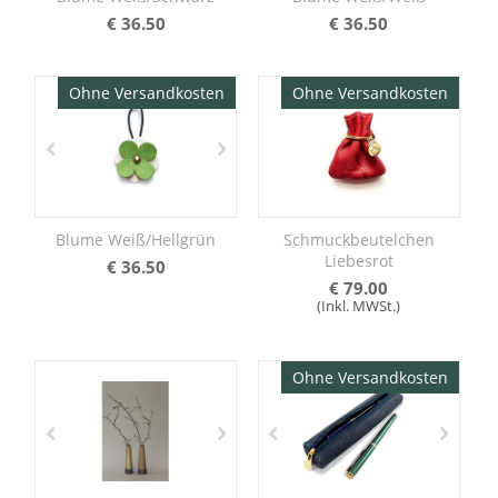
€
36.50
€
36.50
Ohne Versandkosten
Ohne Versandkosten
Blume Weiß/Hellgrün
Schmuckbeutelchen
Liebesrot
€
36.50
€
79.00
(Inkl. MWSt.)
Ohne Versandkosten