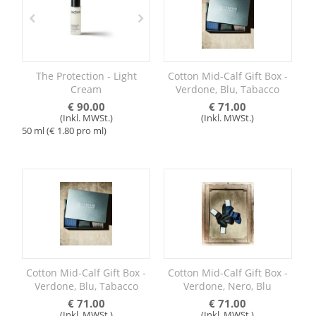
The Protection - Light
Cotton Mid-Calf Gift Box -
Cream
Verdone, Blu, Tabacco
€
90.00
€
71.00
(Inkl. MWSt.)
(Inkl. MWSt.)
50 ml (€
1.80
pro ml)
Cotton Mid-Calf Gift Box -
Cotton Mid-Calf Gift Box -
Verdone, Blu, Tabacco
Verdone, Nero, Blu
€
71.00
€
71.00
(Inkl. MWSt.)
(Inkl. MWSt.)