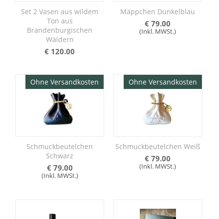
Set 2 Vasen aus wildem
Mäppchen Dunkelblau
Ton aus
€
79.00
Brandenburgischen
(Inkl. MWSt.)
Wäldern
€
120.00
Ohne Versandkosten
Ohne Versandkosten
Schmuckbeutelchen
Schmuckbeutelchen Weiß
Schwarz
€
79.00
(Inkl. MWSt.)
€
79.00
(Inkl. MWSt.)