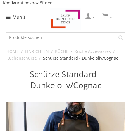
Konfigurationsbox öffnen
Menü
HOME
/
EINRICHTEN
/
KÜCHE
/
Küche Accessoires
/
Küchenschürze
/
Schürze Standard - Dunkeloliv/Cognac
Schürze Standard -
Dunkeloliv/Cognac