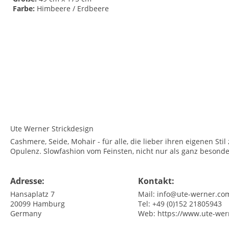
Farbe:
Himbeere / Erdbeere
<br>
<br>
Ute Werner Strickdesign
Cashmere, Seide, Mohair - für alle, die lieber ihren eigenen Sti
Opulenz. Slowfashion vom Feinsten, nicht nur als ganz besonde
Adresse:
Kontakt:
Hansaplatz 7
Mail:
info@ute-werner.co
20099
Hamburg
Tel:
+49 (0)152 21805943
Germany
Web:
https://www.ute-we