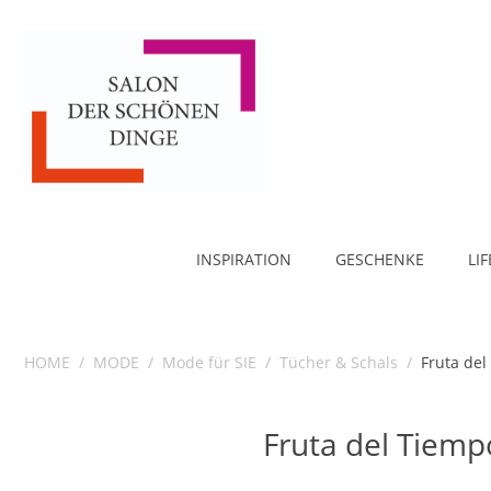
INSPIRATION
GESCHENKE
LI
HOME
/
MODE
/
Mode für SIE
/
Tücher & Schals
/
Fruta del
Fruta del Tiemp