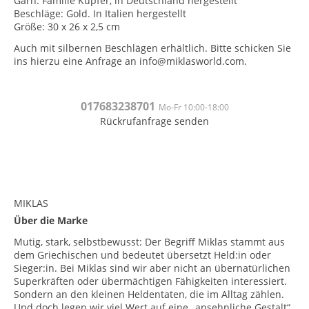
Garn: Familie Kupfer, in Deutschland hergestellt
Beschläge: Gold. In Italien hergestellt
Größe: 30 x 26 x 2,5 cm
Auch mit silbernen Beschlägen erhältlich. Bitte schicken Sie
ins hierzu eine Anfrage an info@miklasworld.com.
0176832
38701
Mo-Fr 10:00-18:00
Rückrufanfrage senden
<br>
<br>
MIKLAS
Über die Marke
Mutig, stark, selbstbewusst: Der Begriff Miklas stammt aus
dem Griechischen und bedeutet übersetzt Held:in oder
Sieger:in. Bei Miklas sind wir aber nicht an übernatürlichen
Superkräften oder übermächtigen Fähigkeiten interessiert.
Sondern an den kleinen Heldentaten, die im Alltag zählen.
Und doch legen wir viel Wert auf eine „ansehnliche Gestalt“,