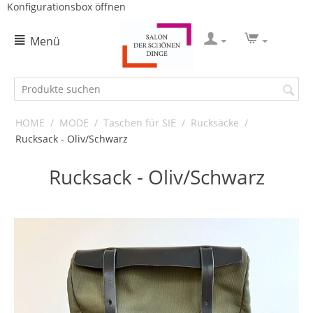
Konfigurationsbox öffnen
Menü
HOME
/
MODE
/
Taschen für SIE
/
Rucksäcke
/
Rucksack - Oliv/Schwarz
Rucksack - Oliv/Schwarz