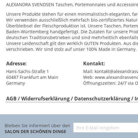
ALEXANDRA SVENDSEN Taschen, Portemonnaies und Accessoires
Unsere Produkte stehen für einen minimalistisch-eleganten, farb
Wir verwenden ausschließlich mehrfach bio-zertifiziertes Natu
Überbleibsel der Fleischproduktion ist. Unsere Taschen, Port
Baden-Württemberg handgefertigt. Die Zutaten für unsere Prod
deutschen Traditionsbetrieben und sind mehrheitlich ebenfalls z
Unsere Leidenschaft gilt den wirklich GUTEN Produkten. Aus d
verschrieben. Wir sind stolz auf unser 100% Made in Germany.
Adresse:
Kontakt:
Hans-Sachs-Straße 1
Mail:
kontakt@alexandras
60487
Frankfurt am Main
Web:
www.alexandrasven
Germany
Öffnungszeiten:
24/7 via 
AGB / Widerrufserklärung / Datenschutzerklärung /
Bleiben Sie informiert über den
SALON DER SCHÖNEN DINGE