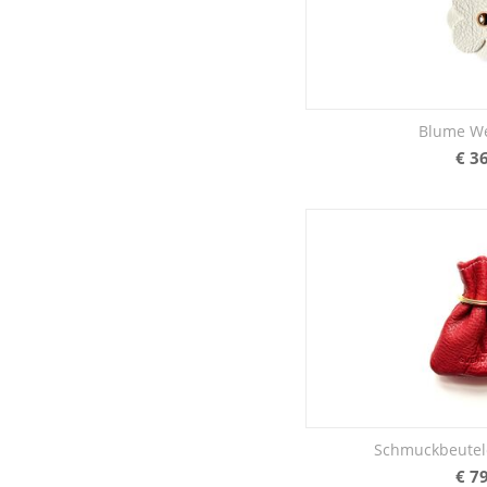
Blume W
€
36
Schmuckbeutel
€
79