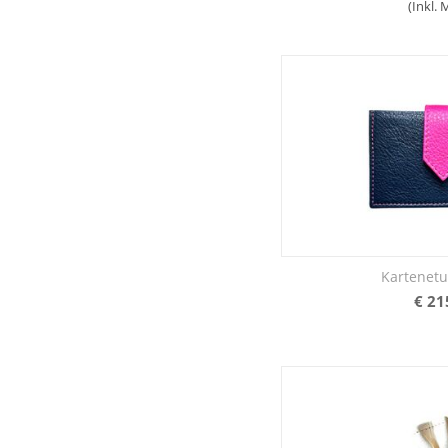
(Inkl.
Kartenetu
€
21