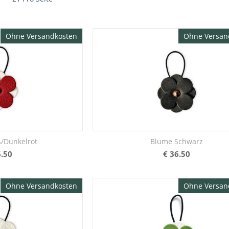
Ohne Versandkosten
Ohne Versan
/Dunkelrot
Blume Schwarz
.50
€
36.50
Ohne Versandkosten
Ohne Versan