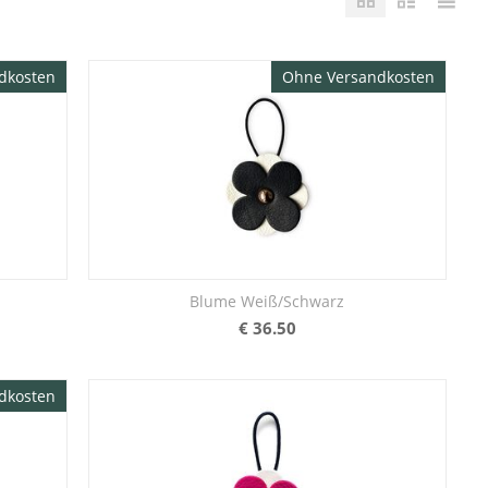
dkosten
Ohne Versandkosten
Blume Weiß/Schwarz
€
36.50
dkosten