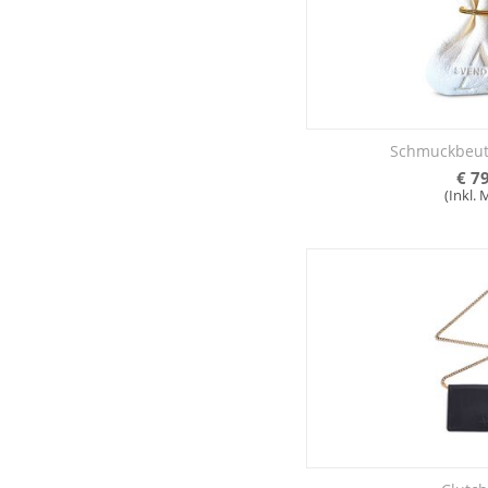
Schmuckbeut
€
79
(Inkl.