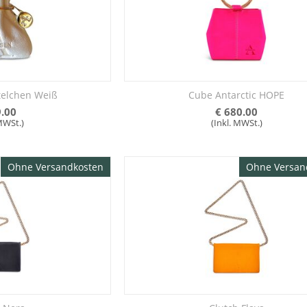
Cube Antarctic HOPE
elchen Weiß
€
680.00
.00
(Inkl. MWSt.)
 MWSt.)
Ohne Versandkosten
Ohne Versan