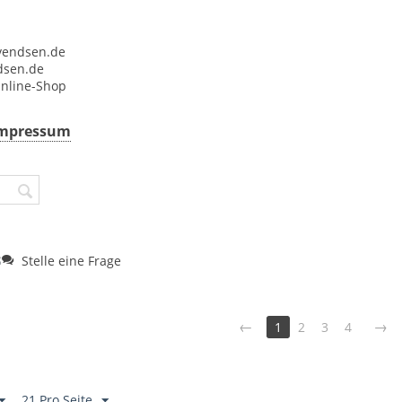
vendsen.de
dsen.de
Online-Shop
 Impressum
S
Stelle eine Frage
1
2
3
4
21 Pro Seite