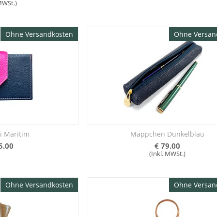
 MWSt.)
Ohne Versandkosten
Ohne Versan
i Maritim
Mäppchen Dunkelblau
5.00
€
79.00
(Inkl. MWSt.)
Ohne Versandkosten
Ohne Versan