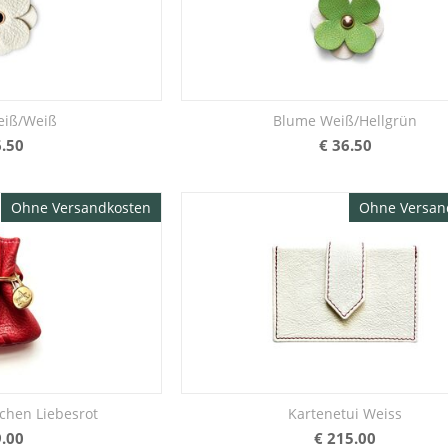
eiß/Weiß
Blume Weiß/Hellgrün
.50
€
36.50
Ohne Versandkosten
Ohne Versan
Kartenetui Weiss
chen Liebesrot
€
215.00
.00