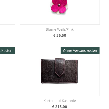
Blume Weiß/Pink
€
36.50
dkosten
Ohne Versandkosten
Kartenetui Kastanie
€
215.00