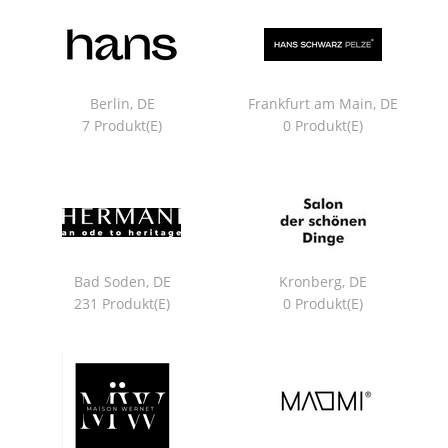
Berlin, DE
Frankfurt am Main, DE
7 Produkt(e)
0 Produkt(e)
Bad Soden, DE
Kronberg, DE
231 Produkt(e)
0 Produkt(e)