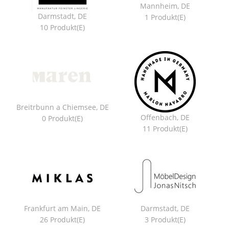
Mannheim, DE
Darmstadt, DE
1 Produkt(e)
10 Produkt(e)
Breitrbunn a Chiemsee, DE
Offenbach, DE
0 Produkt(e)
11 Produkt(e)
Frankfurt am Main, DE
Darmstadt, DE
26 Produkt(e)
3 Produkt(e)