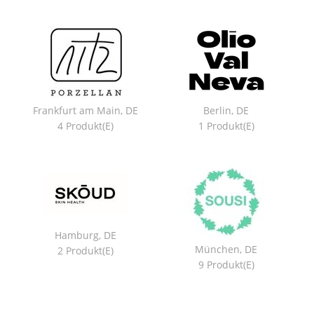
Frankfurt am Main, DE
Berlin, DE
4 Produkt(e)
1 Produkt(e)
Hamburg, DE
München, DE
2 Produkt(e)
9 Produkt(e)