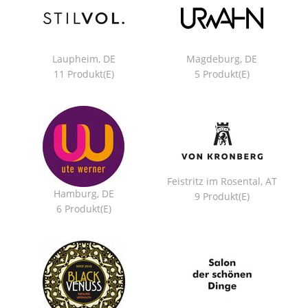
Laupheim, DE
Magdeburg, DE
11 Produkt(e)
5 Produkt(e)
Feistritz im Rosental, AT
Hamburg, DE
9 Produkt(e)
6 Produkt(e)