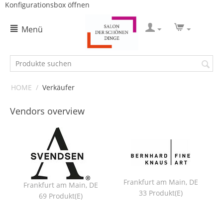
Konfigurationsbox öffnen
Menü
HOME
/
Verkäufer
Vendors overview
Frankfurt am Main, DE
Frankfurt am Main, DE
33 Produkt(e)
69 Produkt(e)