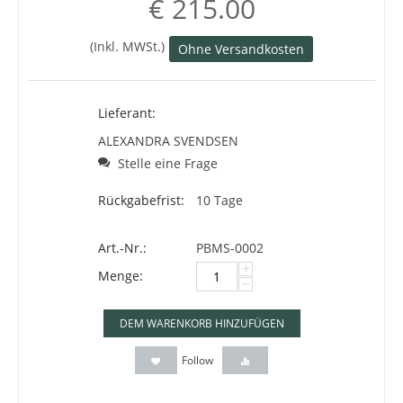
€
215.00
(Inkl. MWSt.)
Ohne Versandkosten
Lieferant:
ALEXANDRA SVENDSEN
Stelle eine Frage
Rückgabefrist:
10 Tage
Art.-Nr.:
PBMS-0002
+
Menge:
−
DEM WARENKORB HINZUFÜGEN
Follow