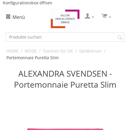
Konfigurationsbox öffnen
Menü
HOME
/
MODE
/
Taschen für SIE
/
Geldbörsen
/
Portemonnaie Puretta Slim
ALEXANDRA SVENDSEN -
Portemonnaie Puretta Slim