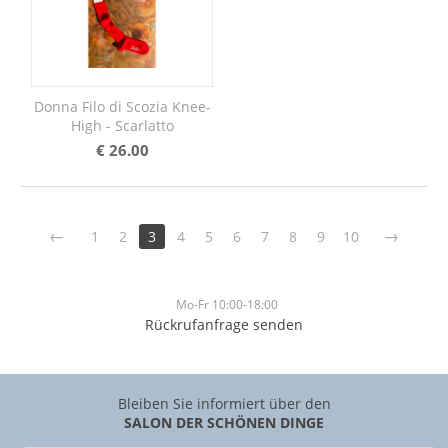
Donna Filo di Scozia Knee-
High - Scarlatto
€
26.00
1
2
3
4
5
6
7
8
9
10
Mo-Fr 10:00-18:00
Rückrufanfrage senden
Bleiben Sie informiert über den
SALON DER SCHÖNEN DINGE