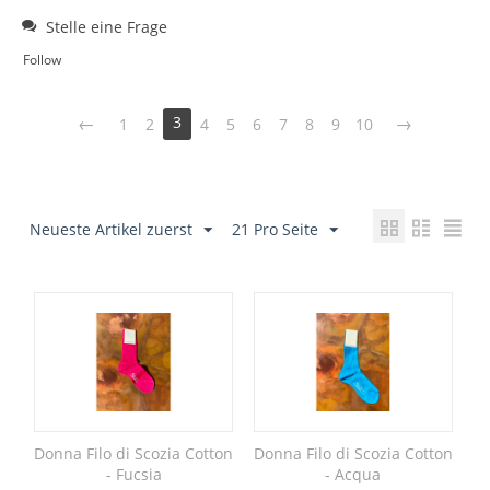
Stelle eine Frage
Follow
3
1
2
4
5
6
7
8
9
10
Neueste Artikel zuerst
21 Pro Seite
Donna Filo di Scozia Cotton
Donna Filo di Scozia Cotton
- Fucsia
- Acqua