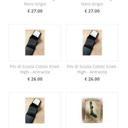
Nero Grigio
Nero Grigio
€
27.00
€
27.00
Filo di Scozia Cotton Knee-
Filo di Scozia Cotton Knee-
High - Antracite
High - Antracite
€
26.00
€
26.00