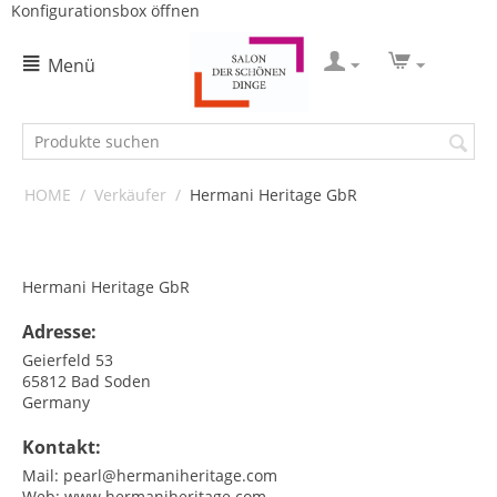
Konfigurationsbox öffnen
Menü
HOME
/
Verkäufer
/
Hermani Heritage GbR
Hermani Heritage GbR
Adresse:
Geierfeld 53
65812
Bad Soden
Germany
Kontakt:
Mail:
pearl@hermaniheritage.com
Web:
www.hermaniheritage.com