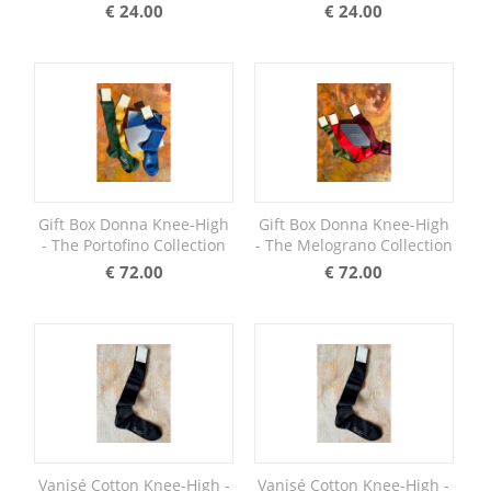
€
24.00
€
24.00
Gift Box Donna Knee-High
Gift Box Donna Knee-High
- The Portofino Collection
- The Melograno Collection
€
72.00
€
72.00
Vanisé Cotton Knee-High -
Vanisé Cotton Knee-High -