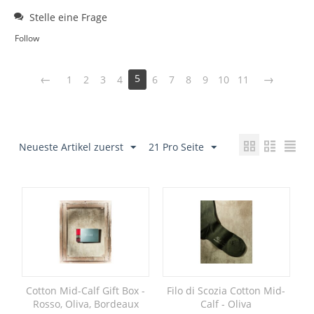
Stelle eine Frage
Follow
5
1
2
3
4
6
7
8
9
10
11
Neueste Artikel zuerst
21 Pro Seite
Cotton Mid-Calf Gift Box -
Filo di Scozia Cotton Mid-
Rosso, Oliva, Bordeaux
Calf - Oliva