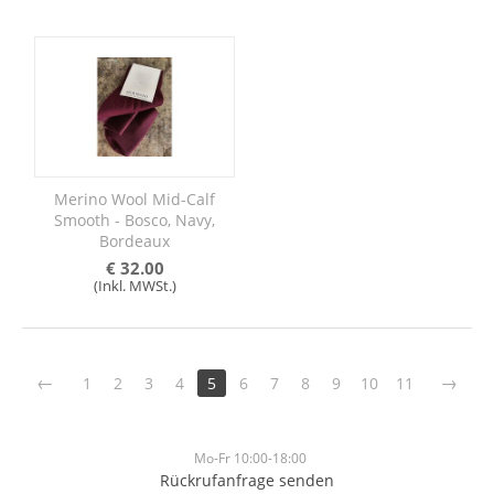
Merino Wool Mid-Calf
Smooth - Bosco, Navy,
Bordeaux
€
32.00
(Inkl. MWSt.)
1
2
3
4
5
6
7
8
9
10
11
Mo-Fr 10:00-18:00
Rückrufanfrage senden