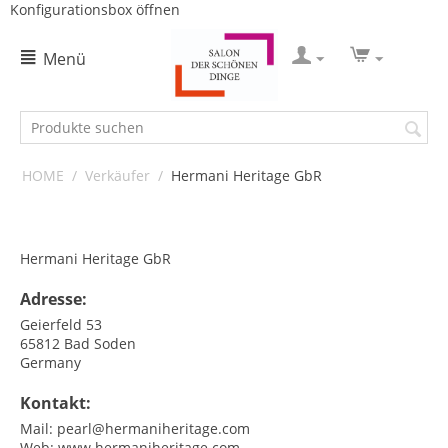
Konfigurationsbox öffnen
Menü
HOME
/
Verkäufer
/
Hermani Heritage GbR
Hermani Heritage GbR
Adresse:
Geierfeld 53
65812
Bad Soden
Germany
Kontakt:
Mail:
pearl@hermaniheritage.com
Web:
www.hermaniheritage.com