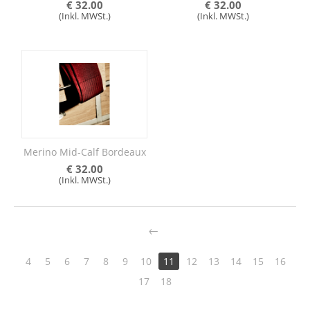
€
32.00
€
32.00
(Inkl. MWSt.)
(Inkl. MWSt.)
Merino Mid-Calf Bordeaux
€
32.00
(Inkl. MWSt.)
4
5
6
7
8
9
10
11
12
13
14
15
16
17
18