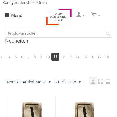
Konfigurationsbox öffnen
Menü
Neuheiten
11
4
5
6
7
8
9
10
12
13
14
15
16
17
18
Neueste Artikel zuerst
21 Pro Seite