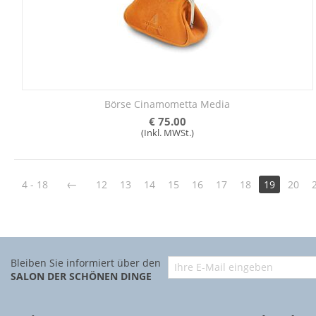
Börse Cinamometta Media
€
75.00
(Inkl. MWSt.)
4 - 18
12
13
14
15
16
17
18
19
20
Bleiben Sie informiert über den
SALON DER SCHÖNEN DINGE