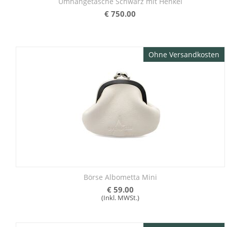
Umhängetasche Schwarz mit Henkel
€
750.00
Ohne Versandkosten
Börse Albometta Mini
€
59.00
(Inkl. MWSt.)