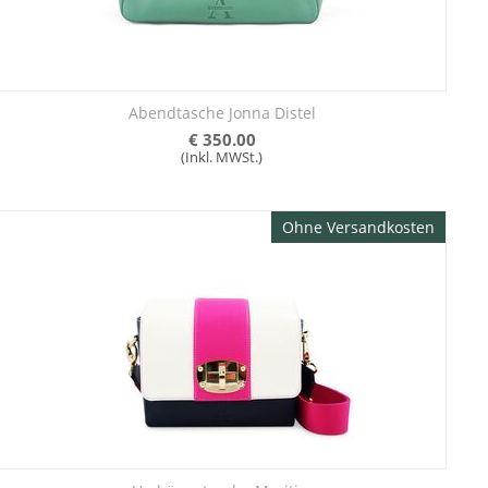
Abendtasche Jonna Distel
€
350.00
(Inkl. MWSt.)
Ohne Versandkosten