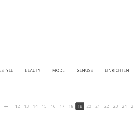
FESTYLE
BEAUTY
MODE
GENUSS
EINRICHTEN
12
13
14
15
16
17
18
19
20
21
22
23
24