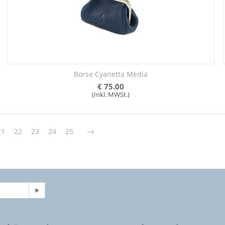
Börse Cyanetta Media
€
75.00
(Inkl. MWSt.)
21
22
23
24
25