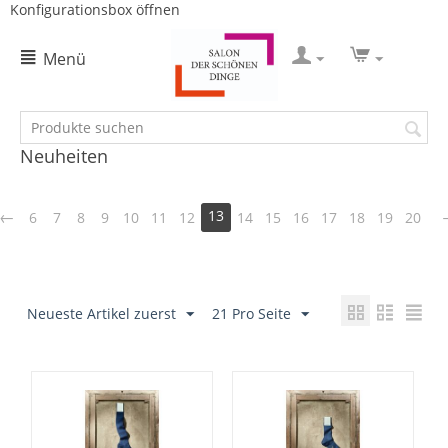
Konfigurationsbox öffnen
Menü
Neuheiten
13
6
7
8
9
10
11
12
14
15
16
17
18
19
20
Neueste Artikel zuerst
21 Pro Seite