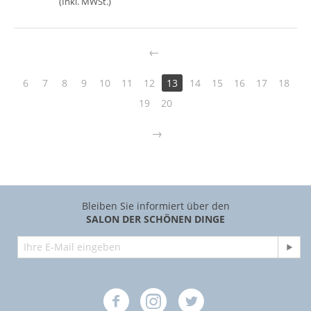
(Inkl. MWSt.)
6
7
8
9
10
11
12
13
14
15
16
17
18
19
20
Bleiben Sie informiert über den
SALON DER SCHÖNEN DINGE